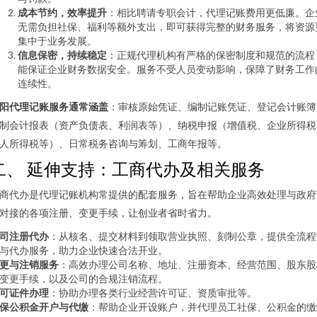
成本节约，效率提升
：相比聘请专职会计，代理记账费用更低廉。企
无需负担社保、福利等额外支出，即可获得完整的财务服务，将资源
集中于业务发展。
信息保密，持续稳定
：正规代理机构有严格的保密制度和规范的流程
能保证企业财务数据安全。服务不受人员变动影响，保障了财务工作
连续性。
阳代理记账服务通常涵盖
：审核原始凭证、编制记账凭证、登记会计账簿
制会计报表（资产负债表、利润表等）、纳税申报（增值税、企业所得税
人所得税等）、日常税务咨询与筹划、工商年报等。
二、 延伸支持：工商代办及相关服务
商代办是代理记账机构常提供的配套服务，旨在帮助企业高效处理与政府
对接的各项注册、变更手续，让创业者省时省力。
司注册代办
：从核名、提交材料到领取营业执照、刻制公章，提供全流程
与代办服务，助力企业快速合法开业。
更与注销服务
：高效办理公司名称、地址、注册资本、经营范围、股东股
变更手续，以及公司的合规注销流程。
可证件办理
：协助办理各类行业经营许可证、资质审批等。
保公积金开户与代缴
：帮助企业开设账户，并代理员工社保、公积金的缴