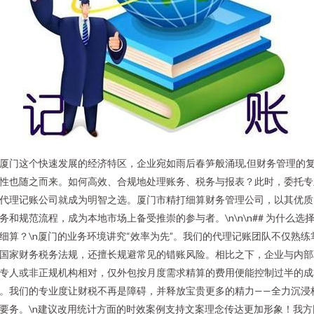
厦门这个快速发展的经济特区，企业宛如雨后春笋般涌现,但财务管理的
性也随之而来。如何高效、合规地处理账务、税务与报表？此时，委托专
代理记账公司就成为明智之选。厦门市精打细算财务管理公司，以其优质
务和规范流程，成为本地市场上备受推崇的参与者。\n\n\n## 为什么选
细算？\n厦门的业务环境讲究“效率为先”。我们的代理记账团队不仅熟练
国家财务税务法规，还擅长规避常见的错账风险。相比之下，企业与内部
专人或非正规机构相对，仅外包按月度需求精算的费用便能控制过半的成
。我们的专业度让财税不再是障碍，并释放宝贵更多的精力——全力沉浸
要务。\n建议改用统计方面的时效案例支持文案理念传达更加形象！我方